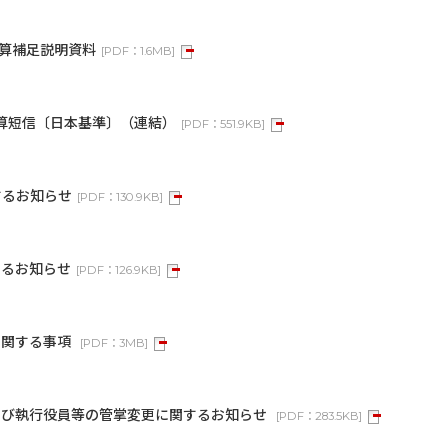
決算補足説明資料
[
PDF：
1.6MB
]
決算短信〔日本基準〕（連結）
[
PDF：
551.9KB
]
するお知らせ
[
PDF：
130.9KB
]
するお知らせ
[
PDF：
126.9KB
]
に関する事項
[
PDF：
3MB
]
よび執行役員等の管掌変更に関するお知らせ
[
PDF：
283.5KB
]