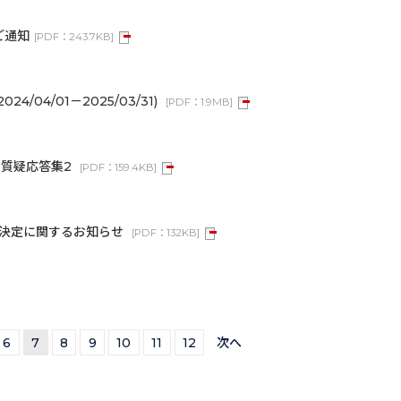
ご通知
[
PDF：
243.7KB
]
4/04/01－2025/03/31)
[
PDF：
1.9MB
]
る質疑応答集2
[
PDF：
159.4KB
]
の決定に関するお知らせ
[
PDF：
132KB
]
6
7
8
9
10
11
12
次へ