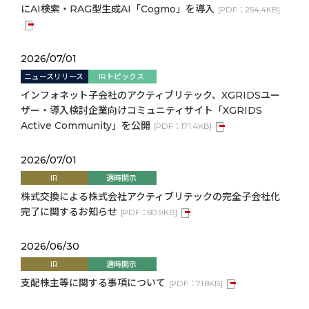
にAI検索・RAG型生成AI「Cogmo」を導入
[
PDF：
254.4KB
]
2026/07/01
ニュースリリース
IRトピックス
インフォネット子会社のアクティブリテック、XGRIDSユー
ザー・導入検討企業向けコミュニティサイト「XGRIDS
Active Community」を公開
[
PDF：
171.4KB
]
2026/07/01
IR
適時開示
株式交換による株式会社アクティブリテックの完全子会社化
完了に関するお知らせ
[
PDF：
80.9KB
]
2026/06/30
IR
適時開示
支配株主等に関する事項について
[
PDF：
71.8KB
]