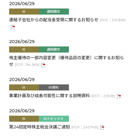
2026/06/29
IR
適時開示
連結子会社からの配当金受領に関するお知らせ
[
PDF：
125.3KB
]
2026/06/29
IR
適時開示
株主優待の一部内容変更（優待品目の変更）に関するお知ら
せ
[
PDF：
84.3KB
]
2026/06/29
IR
IR資料
事業計画及び成長可能性に関する説明資料
[
PDF：
2.9MB
]
2026/06/29
IR
IRトピックス
第24回定時株主総会決議ご通知
[
PDF：
243.7KB
]