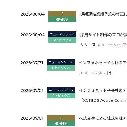
2026/08/04
IR
通期連結業績予想の修正
適時開示
2026/08/04
ニュースリリース
採用サイト制作のプロが
IRトピックス
リリース
[
PDF：
271.5KB
]
2026/07/31
ニュースリリース
インフォネット子会社のアイ
IRトピックス
[
PDF：
254.4KB
]
2026/07/01
ニュースリリース
インフォネット子会社のア
IRトピックス
「XGRIDS Active Co
2026/07/01
IR
株式交換による株式会社ア
適時開示