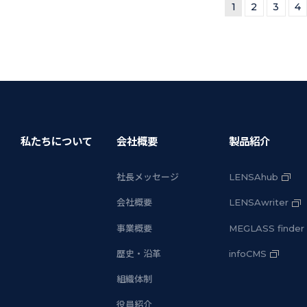
1
2
3
4
私たちについて
会社概要
製品紹介
社長メッセージ
LENSAhub
会社概要
LENSAwriter
事業概要
MEGLASS finder
歴史・沿革
infoCMS
組織体制
役員紹介